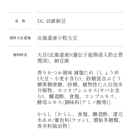
DC-15菌納豆
名 称
北海道産小粒大豆
原料大豆産地
大豆(北海道産)(遺伝子組換混入防止管
原材料名
理済)、納豆菌
香りかつお風味 減塩たれ〔しょうゆ
(大豆・小麦を含む)、砂糖混合ぶどう
糖果糖液糖、砂糖、植物性たん白加水
分解物、カツオブシエキス(サバを含
む)、醸造酢、食塩、コンブエキス、
酵母エキス/調味料(アミノ酸等)〕
からし〔からし、食塩、醸造酢、還元
水あめ/着色料(ウコン)、増粘多糖類、
香辛料抽出物〕